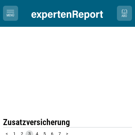
Zusatzversicherung
<
1
2
3
4
5
6
7
>