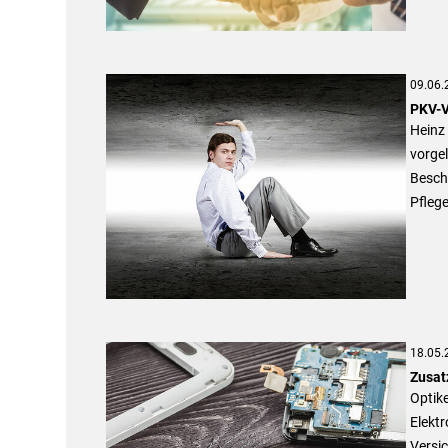
09.06.
PKV-V
Heinz
vorgel
Beschw
Pflege
18.05.
Zusatz
Optike
Elekt
Versi