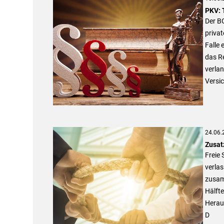
PKV: 
Der BG
priva
Falle
das Re
verlan
Versi
24.06.
Zusat
Freie 
verlas
zusamm
Hälfte
Heraus
D