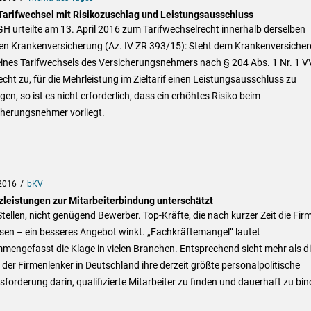
Tarifwechsel mit Risikozuschlag und Leistungsausschluss
H urteilte am 13. April 2016 zum Tarifwechselrecht innerhalb derselben
ten Krankenversicherung (Az. IV ZR 393/15): Steht dem Krankenversicher
 eines Tarifwechsels des Versicherungsnehmers nach § 204 Abs. 1 Nr. 1 
cht zu, für die Mehrleistung im Zieltarif einen Leistungsausschluss zu
gen, so ist es nicht erforderlich, dass ein erhöhtes Risiko beim
cherungsnehmer vorliegt.
2016
bKV
zleistungen zur Mitarbeiterbindung unterschätzt
Stellen, nicht genügend Bewerber. Top-Kräfte, die nach kurzer Zeit die Fir
sen – ein besseres Angebot winkt. „Fachkräftemangel“ lautet
engefasst die Klage in vielen Branchen. Entsprechend sieht mehr als d
 der Firmenlenker in Deutschland ihre derzeit größte personalpolitische
forderung darin, qualifizierte Mitarbeiter zu finden und dauerhaft zu bin