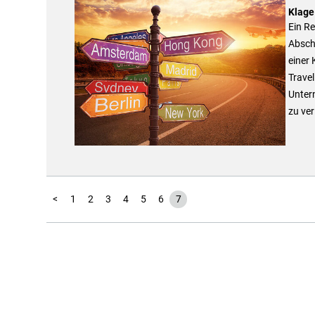
Klage
Ein Re
Absch
einer
Travel
Unter
zu ver
<
1
2
3
4
5
6
7