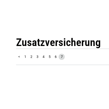
Zusatzversicherung
<
1
2
3
4
5
6
7