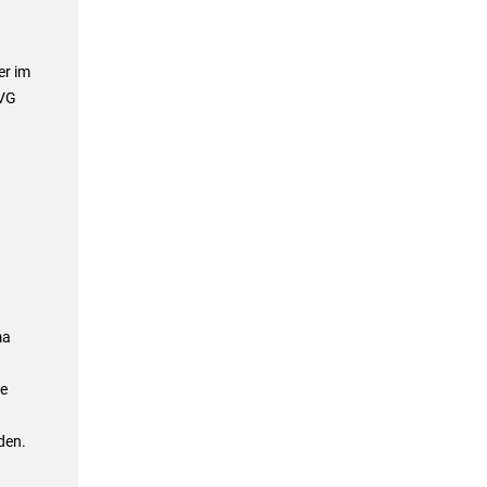
er im
VVG
ma
ie
den.