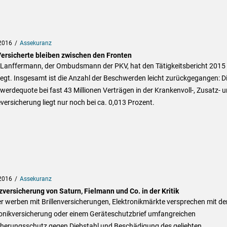
2016
Assekuranz
ersicherte bleiben zwischen den Fronten
 Lanffermann, der Ombudsmann der PKV, hat den Tätigkeitsbericht 2015
egt. Insgesamt ist die Anzahl der Beschwerden leicht zurückgegangen: D
erdequote bei fast 43 Millionen Verträgen in der Krankenvoll-, Zusatz- 
versicherung liegt nur noch bei ca. 0,013 Prozent.
2016
Assekuranz
versicherung von Saturn, Fielmann und Co. in der Kritik
r werben mit Brillenversicherungen, Elektronikmärkte versprechen mit de
ronikversicherung oder einem Geräteschutzbrief umfangreichen
cherungsschutz gegen Diebstahl und Beschädigung des geliebten