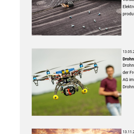
Elektr
produ
13.05.
Drohn
Drohne
der Fr
AG im 
Drohn
13.11.