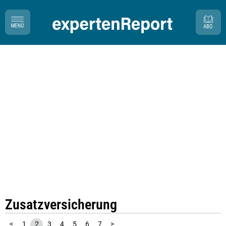
Zusatzversicherung
<
1
2
3
4
5
6
7
>