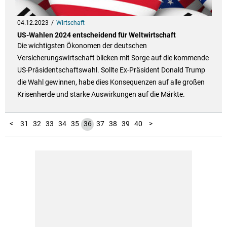
04.12.2023
Wirtschaft
US-Wahlen 2024 entscheidend für Weltwirtschaft
Die wichtigsten Ökonomen der deutschen
Versicherungswirtschaft blicken mit Sorge auf die kommende
US-Präsidentschaftswahl. Sollte Ex-Präsident Donald Trump
die Wahl gewinnen, habe dies Konsequenzen auf alle großen
Krisenherde und starke Auswirkungen auf die Märkte.
10
11
12
13
14
15
16
17
18
19
20
21
22
23
24
25
26
27
28
29
30
41
42
43
44
45
46
47
48
49
50
51
52
53
54
55
56
57
58
59
60
61
62
63
64
65
66
67
68
69
70
71
72
1
2
3
4
5
6
7
8
9
<
31
32
33
34
35
36
37
38
39
40
>