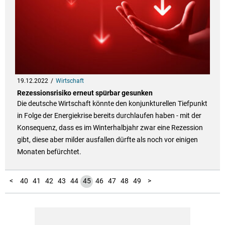
19.12.2022
Wirtschaft
Rezessionsrisiko erneut spürbar gesunken
Die deutsche Wirtschaft könnte den konjunkturellen Tiefpunkt
in Folge der Energiekrise bereits durchlaufen haben - mit der
Konsequenz, dass es im Winterhalbjahr zwar eine Rezession
gibt, diese aber milder ausfallen dürfte als noch vor einigen
Monaten befürchtet.
10
11
12
13
14
15
16
17
18
19
20
21
22
23
24
25
26
27
28
29
30
31
32
33
34
35
36
37
38
39
50
51
52
53
54
55
56
57
58
59
60
61
62
63
64
65
66
67
68
69
70
71
72
1
2
3
4
5
6
7
8
9
<
40
41
42
43
44
45
46
47
48
49
>