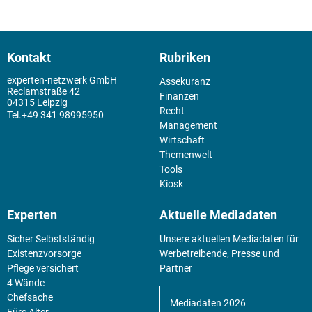
Kontakt
Rubriken
experten-netzwerk GmbH
Assekuranz
Reclamstraße 42
Finanzen
04315 Leipzig
Recht
+49 341 98995950
Management
Wirtschaft
Themenwelt
Tools
Kiosk
Experten
Aktuelle Mediadaten
Sicher Selbstständig
Unsere aktuellen Mediadaten für
Existenz­vorsorge
Werbetreibende, Presse und
Pflege versichert
Partner
4 Wände
Chefsache
Mediadaten 2026
Fürs Alter