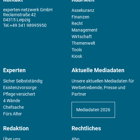
experten-netzwerk GmbH
Assekuranz
Reclamstraße 42
Finanzen
04315 Leipzig
Recht
+49 341 98995950
Management
Wirtschaft
Themenwelt
Tools
Kiosk
Experten
Aktuelle Mediadaten
Sicher Selbstständig
Unsere aktuellen Mediadaten für
Existenz­vorsorge
Werbetreibende, Presse und
Pflege versichert
Partner
4 Wände
Chefsache
Mediadaten 2026
Fürs Alter
Redaktion
Rechtliches
Über uns
Abo