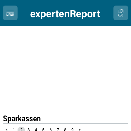
Sparkassen
<
1
2
3
4
5
6
7
8
9
>