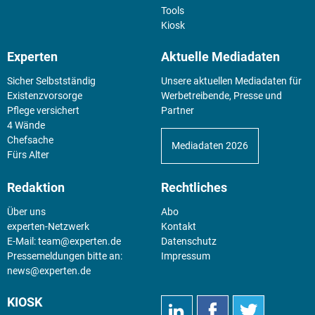
Tools
Kiosk
Experten
Aktuelle Mediadaten
Sicher Selbstständig
Unsere aktuellen Mediadaten für
Existenz­vorsorge
Werbetreibende, Presse und
Pflege versichert
Partner
4 Wände
Chefsache
Mediadaten 2026
Fürs Alter
Redaktion
Rechtliches
Über uns
Abo
experten-Netzwerk
Kontakt
E-Mail:
team@experten.de
Datenschutz
Pressemeldungen bitte an:
Impressum
news@experten.de
KIOSK