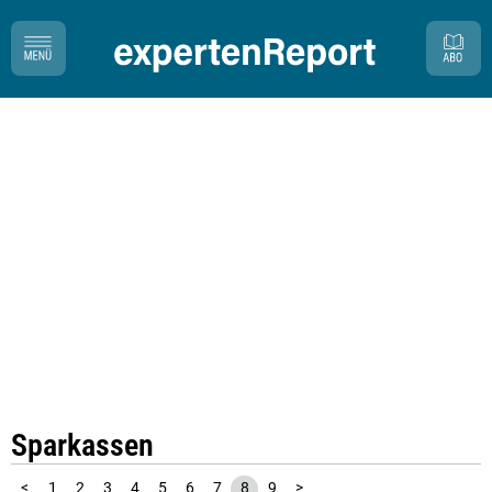
Sparkassen
<
1
2
3
4
5
6
7
8
9
>