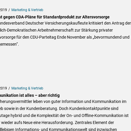
2019
Marketing & Vertrieb
st gegen CDA-Pläne für Standardprodukt zur Altersvorsorge
ndesverband Deutscher Versicherungskaufleute kritisiert den Antrag der
tlich-Demokratischen Arbeitnehmerschaft zur Stärkung privater
svorsorge für den CDU-Parteitag Ende November als „bevormundend und
emessen“.
2019
Marketing & Vertrieb
ikation ist alles – aber richtig
cherungsvermittler leben von guter Information und Kommunikation im
ieb sowie in der Kundenberatung. Doch Kundenkontaktpunkte sind
tage hybrid und die Komplexität der On- und Offline-Kommunikation ist
 wieder aufs Neue eine Herausforderung. Zentrales Element der
lllebigen Informations- und Kommunikationswelt sind inzwischen