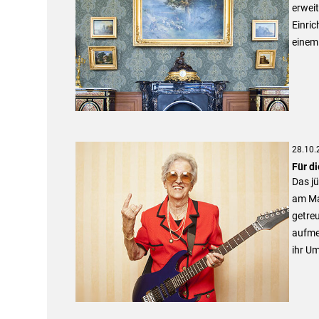
erweit
Einri
einem
28.10.
Für di
Das jü
am Ma
getreu
aufmer
ihr Um