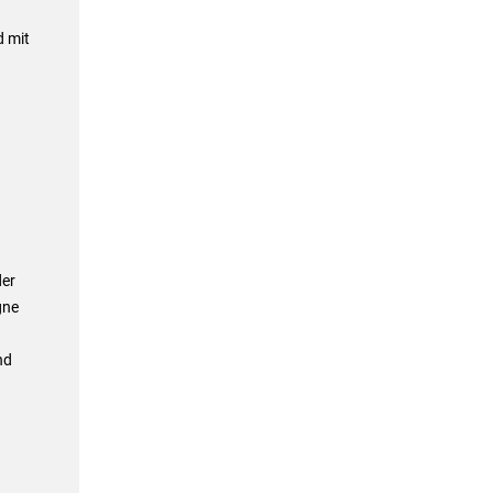
d mit
der
gne
nd