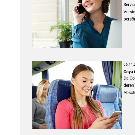
Servi
Versic
persö
06.11.
Coya 
Da Co
deren
Absch