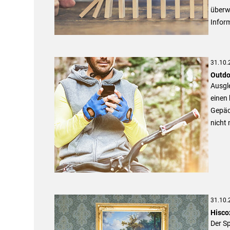
überwi
Inform
31.10.
Outdo
Ausgl
einen 
Gepäck
nicht
31.10.
Hisco
Der S