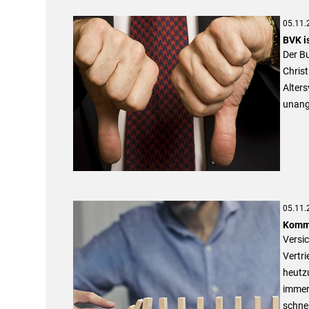
05.11.
BVK i
Der Bu
Chris
Alter
unang
05.11.
Kommun
Versi
Vertr
heutzu
immer
schne