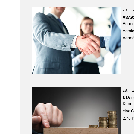
29.11.
VSAV:
Vermit
Versic
Vermö
28.11.
NLV m
Kunde
eine 
2,78 P