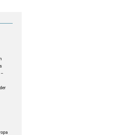
n
s
 –
der
uropa