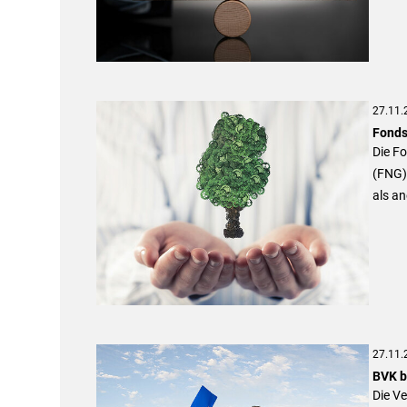
27.11.
Fonds
Die F
(FNG)
als an
27.11.
BVK b
Die V