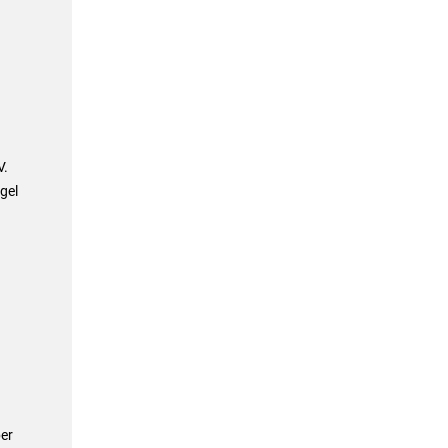
V.
gel
er