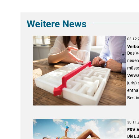
Weitere News
03.12.
Verbo
Das Ve
neuen
müssen
Verwal
juris)
entha
Bestim
30.11.
ERV-A
Die Eu