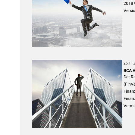
2018 
Versi
26.11.
BCA A
Der R
(FinVe
Finanz
Finan
Vermi