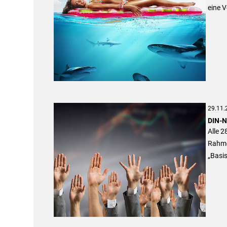
eine 
29.11.
DIN-N
Alle 
Rahme
„Basi