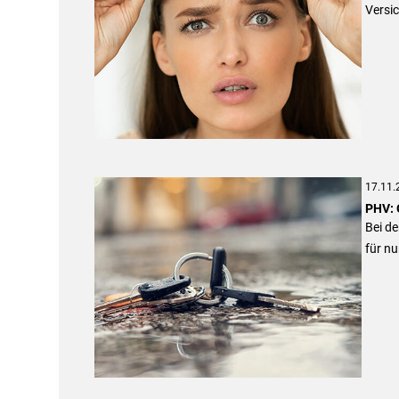
Versi
17.11.
PHV: 
Bei de
für nu