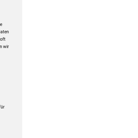
ie
vaten
oft
n wir
für