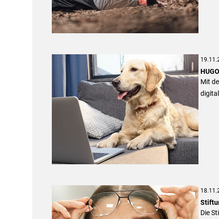
19.11.
HUGOv
Mit d
digita
18.11.
Stift
Die St