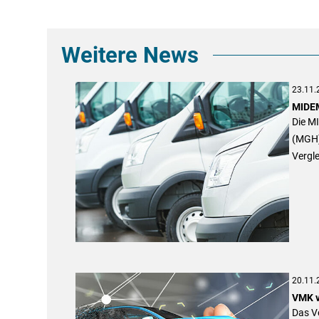
Weitere News
23.11.
MIDEM
Die M
(MGH)
Vergle
20.11.
VMK v
Das V