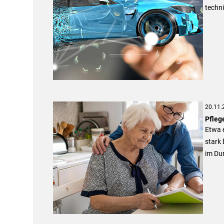
techn
20.11.
Pfleg
Etwa e
stark 
im Dur