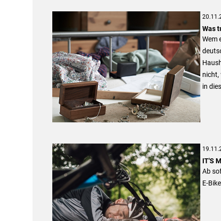
20.11.
Was t
Wem ei
deutsc
Haush
nicht,
in die
19.11.
IT'S 
Ab sof
E-Bike