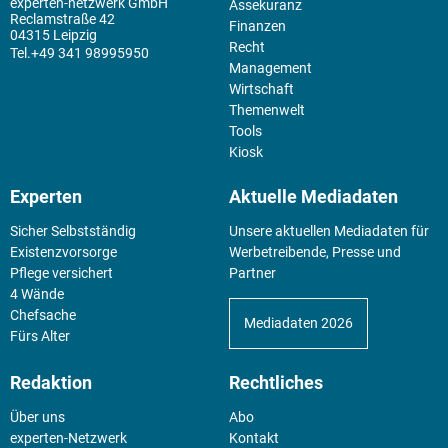
experten-netzwerk GmbH
Assekuranz
Reclamstraße 42
Finanzen
04315 Leipzig
Recht
+49 341 98995950
Management
Wirtschaft
Themenwelt
Tools
Kiosk
Experten
Aktuelle Mediadaten
Sicher Selbstständig
Unsere aktuellen Mediadaten für
Existenz­vorsorge
Werbetreibende, Presse und
Pflege versichert
Partner
4 Wände
Chefsache
Mediadaten 2026
Fürs Alter
Redaktion
Rechtliches
Über uns
Abo
experten-Netzwerk
Kontakt