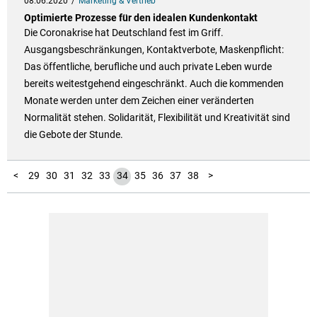
08.06.2020
Marketing & Vertrieb
Optimierte Prozesse für den idealen Kundenkontakt
Die Coronakrise hat Deutschland fest im Griff.
Ausgangsbeschränkungen, Kontaktverbote, Maskenpflicht:
Das öffentliche, berufliche und auch private Leben wurde
bereits weitestgehend eingeschränkt. Auch die kommenden
Monate werden unter dem Zeichen einer veränderten
Normalität stehen. Solidarität, Flexibilität und Kreativität sind
die Gebote der Stunde.
10
11
12
13
14
15
16
17
18
19
20
21
22
23
24
25
26
27
28
39
40
41
42
43
44
45
46
47
48
49
50
51
52
53
54
55
56
57
58
59
60
61
62
63
64
65
66
67
68
69
70
71
72
73
74
75
76
77
78
79
80
81
82
83
84
85
86
87
88
89
90
91
92
93
94
1
2
3
4
5
6
7
8
9
<
29
30
31
32
33
34
35
36
37
38
>