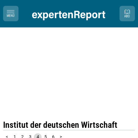
Institut der deutschen Wirtschaft
<
1
2
3
4
5
6
>