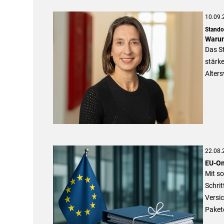
10.09.
Stando
Warum
Das S
stärke
Alters
22.08.
EU-Om
Mit s
Schrit
Versic
Paket