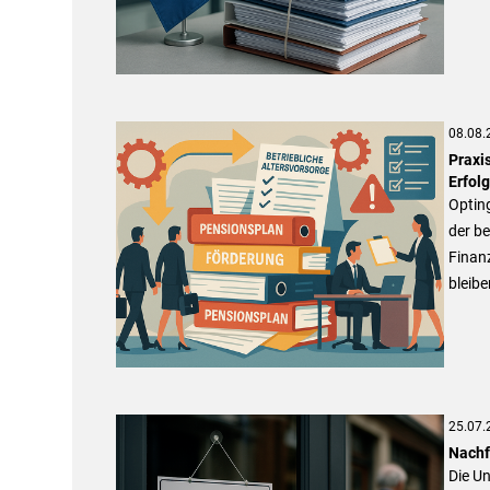
08.08.
Praxi
Erfolg
Opting
der b
Finan
bleibe
25.07.
Nachfo
Die Un