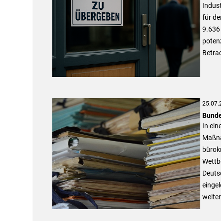
Indus
für de
9.636 
potenz
Betrac
25.07.
Bunde
In ein
Maßna
bürokr
Wettbe
Deuts
einge
weiter