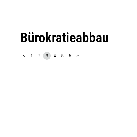
Bürokratieabbau
<
1
2
3
4
5
6
>