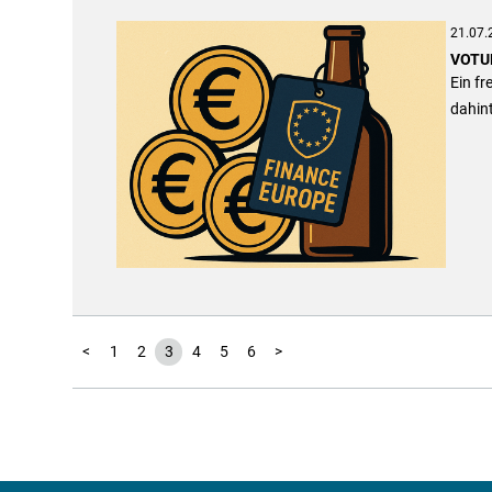
21.07.
VOTUM
Ein fr
dahint
<
1
2
3
4
5
6
>