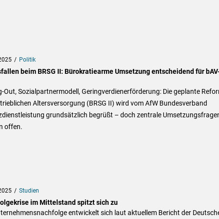
2025
Politik
sfallen beim BRSG II: Bürokratiearme Umsetzung entscheidend für bAV
-Out, Sozialpartnermodell, Geringverdienerförderung: Die geplante Refo
etrieblichen Altersversorgung (BRSG II) wird vom AfW Bundesverband
zdienstleistung grundsätzlich begrüßt – doch zentrale Umsetzungsfrage
n offen.
2025
Studien
lgekrise im Mittelstand spitzt sich zu
ternehmensnachfolge entwickelt sich laut aktuellem Bericht der Deutsch