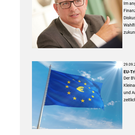
Im an
Finanz
Diskus
Wahlfr
zukun
29.09.
EU-Tri
Der BV
Kleina
und An
zeitli