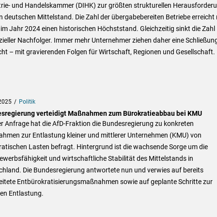
trie- und Handelskammer (DIHK) zur größten strukturellen Herausforder
n deutschen Mittelstand. Die Zahl der übergabebereiten Betriebe erreicht 
im Jahr 2024 einen historischen Höchststand. Gleichzeitig sinkt die Zahl
ieller Nachfolger. Immer mehr Unternehmer ziehen daher eine Schließung
ht – mit gravierenden Folgen für Wirtschaft, Regionen und Gesellschaft.
2025
Politik
sregierung verteidigt Maßnahmen zum Bürokratieabbau bei KMU
er Anfrage hat die AfD-Fraktion die Bundesregierung zu konkreten
hmen zur Entlastung kleiner und mittlerer Unternehmen (KMU) von
atischen Lasten befragt. Hintergrund ist die wachsende Sorge um die
werbsfähigkeit und wirtschaftliche Stabilität des Mittelstands in
chland. Die Bundesregierung antwortete nun und verwies auf bereits
leitete Entbürokratisierungsmaßnahmen sowie auf geplante Schritte zur
en Entlastung.