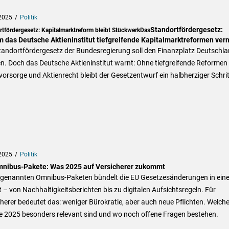
2025
Politik
Standortfördergesetz:
rtfördergesetz: Kapitalmarktreform bleibt StückwerkDas
 das Deutsche Aktieninstitut tiefgreifende Kapitalmarktreformen ver
tandortfördergesetz der Bundesregierung soll den Finanzplatz Deutschl
n. Doch das Deutsche Aktieninstitut warnt: Ohne tiefgreifende Reformen 
vorsorge und Aktienrecht bleibt der Gesetzentwurf ein halbherziger Schrit
2025
Politik
nibus-Pakete: Was 2025 auf Versicherer zukommt
ogenannten Omnibus-Paketen bündelt die EU Gesetzesänderungen in ein
t – von Nachhaltigkeitsberichten bis zu digitalen Aufsichtsregeln. Für
herer bedeutet das: weniger Bürokratie, aber auch neue Pflichten. Welch
e 2025 besonders relevant sind und wo noch offene Fragen bestehen.