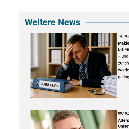
Weitere News
14.10.
Makle
Die M
– und 
zuneh
werde
gering
09.10.
Alter
Umset