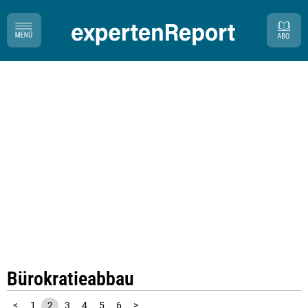
Bürokratieabbau
<
1
2
3
4
5
6
>