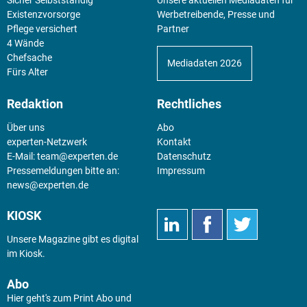
Sicher Selbstständig
Unsere aktuellen Mediadaten für
Existenz­vorsorge
Werbetreibende, Presse und
Pflege versichert
Partner
4 Wände
Chefsache
Mediadaten 2026
Fürs Alter
Redaktion
Rechtliches
Über uns
Abo
experten-Netzwerk
Kontakt
E-Mail:
team@experten.de
Datenschutz
Pressemeldungen bitte an:
Impressum
news@experten.de
KIOSK
Unsere Magazine gibt es digital
im
Kiosk
.
Abo
Hier geht's zum Print Abo und