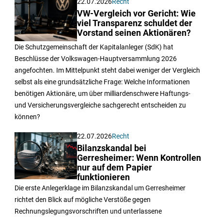
22.07.2026
Recht
VW-Vergleich vor Gericht: Wie
viel Transparenz schuldet der
Vorstand seinen Aktionären?
Die Schutzgemeinschaft der Kapitalanleger (SdK) hat
Beschlüsse der Volkswagen-Hauptversammlung 2026
angefochten. Im Mittelpunkt steht dabei weniger der Vergleich
selbst als eine grundsätzliche Frage: Welche Informationen
benötigen Aktionäre, um über milliardenschwere Haftungs-
und Versicherungsvergleiche sachgerecht entscheiden zu
können?
22.07.2026
Recht
Bilanzskandal bei
Gerresheimer: Wenn Kontrollen
nur auf dem Papier
funktionieren
Die erste Anlegerklage im Bilanzskandal um Gerresheimer
richtet den Blick auf mögliche Verstöße gegen
Rechnungslegungsvorschriften und unterlassene