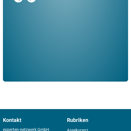
Ausg
"De
Her
ble
Klau
Schm
der 
Kontakt
Rubriken
experten-netzwerk GmbH
Assekuranz