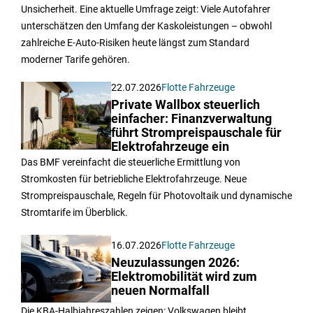
Unsicherheit. Eine aktuelle Umfrage zeigt: Viele Autofahrer
unterschätzen den Umfang der Kaskoleistungen – obwohl
zahlreiche E-Auto-Risiken heute längst zum Standard
moderner Tarife gehören.
22.07.2026
Flotte Fahrzeuge
Private Wallbox steuerlich
einfacher: Finanzverwaltung
führt Strompreispauschale für
Elektrofahrzeuge ein
Das BMF vereinfacht die steuerliche Ermittlung von
Stromkosten für betriebliche Elektrofahrzeuge. Neue
Strompreispauschale, Regeln für Photovoltaik und dynamische
Stromtarife im Überblick.
16.07.2026
Flotte Fahrzeuge
Neuzulassungen 2026:
Elektromobilität wird zum
neuen Normalfall
Die KBA-Halbjahreszahlen zeigen: Volkswagen bleibt