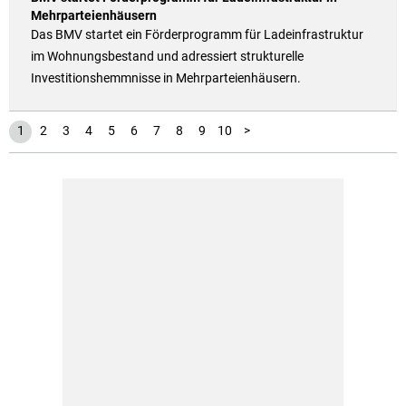
Mehrparteienhäusern
Das BMV startet ein Förderprogramm für Ladeinfrastruktur
im Wohnungsbestand und adressiert strukturelle
Investitionshemmnisse in Mehrparteienhäusern.
11
12
13
1
2
3
4
5
6
7
8
9
10
>