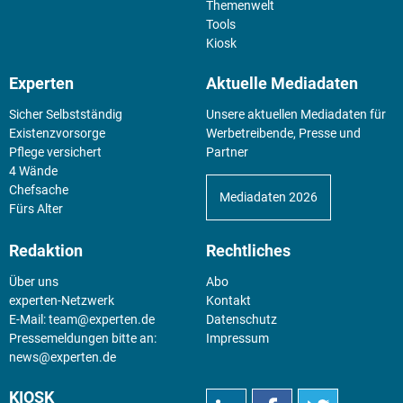
Themenwelt
Tools
Kiosk
Experten
Aktuelle Mediadaten
Sicher Selbstständig
Unsere aktuellen Mediadaten für
Existenz­vorsorge
Werbetreibende, Presse und
Pflege versichert
Partner
4 Wände
Chefsache
Mediadaten 2026
Fürs Alter
Redaktion
Rechtliches
Über uns
Abo
experten-Netzwerk
Kontakt
E-Mail:
team@experten.de
Datenschutz
Pressemeldungen bitte an:
Impressum
news@experten.de
KIOSK