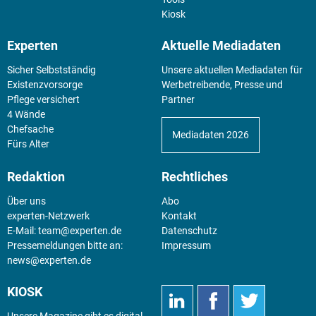
Kiosk
Experten
Aktuelle Mediadaten
Sicher Selbstständig
Unsere aktuellen Mediadaten für
Existenz­vorsorge
Werbetreibende, Presse und
Pflege versichert
Partner
4 Wände
Chefsache
Mediadaten 2026
Fürs Alter
Redaktion
Rechtliches
Über uns
Abo
experten-Netzwerk
Kontakt
E-Mail:
team@experten.de
Datenschutz
Pressemeldungen bitte an:
Impressum
news@experten.de
KIOSK
Unsere Magazine gibt es digital