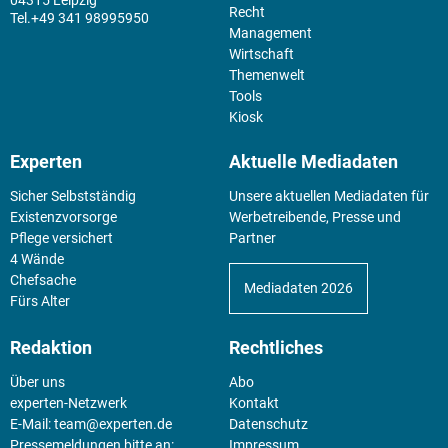
04315 Leipzig
Recht
+49 341 98995950
Management
Wirtschaft
Themenwelt
Tools
Kiosk
Experten
Aktuelle Mediadaten
Sicher Selbstständig
Unsere aktuellen Mediadaten für
Existenz­vorsorge
Werbetreibende, Presse und
Pflege versichert
Partner
4 Wände
Chefsache
Mediadaten 2026
Fürs Alter
Redaktion
Rechtliches
Über uns
Abo
experten-Netzwerk
Kontakt
E-Mail:
team@experten.de
Datenschutz
Pressemeldungen bitte an:
Impressum