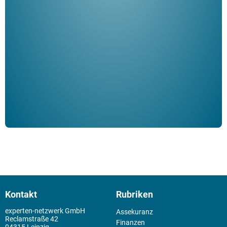
"De
Her
ble
Klau
Schm
der 
Kontakt
Rubriken
experten-netzwerk GmbH
Assekuranz
Reclamstraße 42
Finanzen