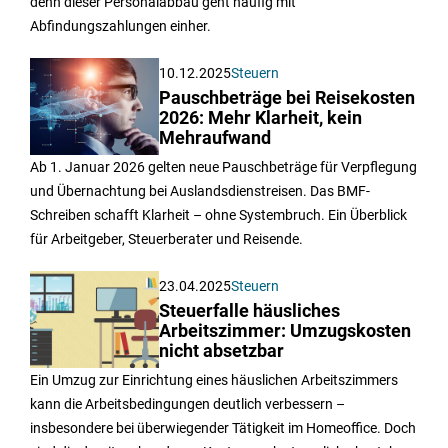
denn dieser Personalabbau geht häufig mit
Abfindungszahlungen einher.
10.12.2025
Steuern
Pauschbeträge bei Reisekosten
2026: Mehr Klarheit, kein
Mehraufwand
Ab 1. Januar 2026 gelten neue Pauschbeträge für Verpflegung
und Übernachtung bei Auslandsdienstreisen. Das BMF-
Schreiben schafft Klarheit – ohne Systembruch. Ein Überblick
für Arbeitgeber, Steuerberater und Reisende.
23.04.2025
Steuern
Steuerfalle häusliches
Arbeitszimmer: Umzugskosten
nicht absetzbar
Ein Umzug zur Einrichtung eines häuslichen Arbeitszimmers
kann die Arbeitsbedingungen deutlich verbessern –
insbesondere bei überwiegender Tätigkeit im Homeoffice. Doch