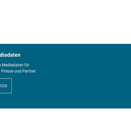
diadaten
n Mediadaten für
 Presse und Partner
2026
Abo
Hier geht's zum Print Abo und zum
gesamten Online Angebot des