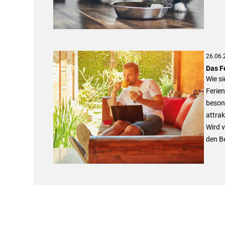
26.06.
Das F
Wie si
Ferien
beson
attrak
Wird v
den B