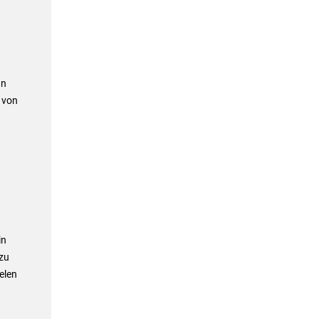
an
 von
in
 zu
ielen