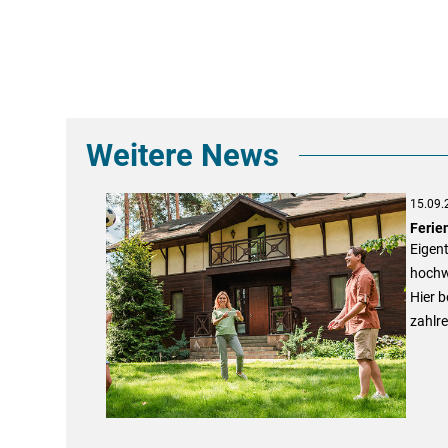
Weitere News
15.09.
Ferie
Eigen
hochw
Hier b
zahlre