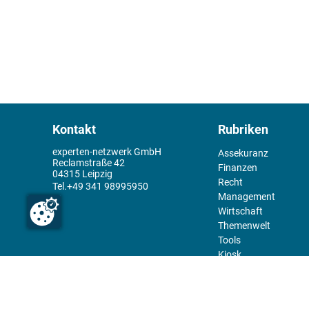
Kontakt
Rubriken
experten-netzwerk GmbH
Assekuranz
Reclamstraße 42
Finanzen
04315 Leipzig
Recht
+49 341 98995950
Management
Wirtschaft
Themenwelt
Tools
Kiosk
Redaktion
Rechtliches
Über uns
Abo