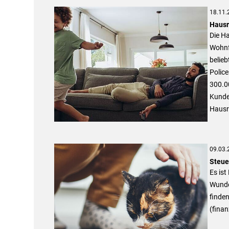
18.11.
Hausr
Die Ha
Wohnf
belie
Polic
300.00
Kunden
Hausr
09.03.
Steue
Es ist
Wunder
finden
(finan