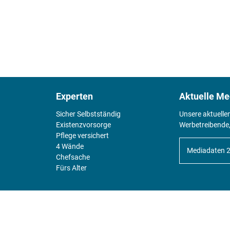
Experten
Aktuelle Me
Sicher Selbstständig
Unsere aktuelle
Existenz­vorsorge
Werbetreibende,
Pflege versichert
4 Wände
Mediadaten 
Chefsache
Fürs Alter
KIOSK
Unsere Magazine gibt es digital im