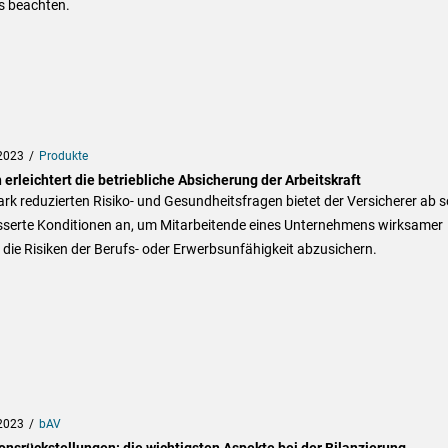
s beachten.
2023
Produkte
 erleichtert die betriebliche Absicherung der Arbeitskraft
ark reduzierten Risiko- und Gesundheitsfragen bietet der Versicherer ab s
sserte Konditionen an, um Mitarbeitende eines Unternehmens wirksamer
die Risiken der Berufs- oder Erwerbsunfähigkeit abzusichern.
2023
bAV
onsrückstellungen: die wichtigsten Aspekte bei der Bilanzierung