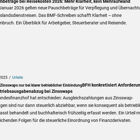
hbeträge bei Reisekosten 2026: Mehr Klarheit, kein Mehraufwand
 Januar 2026 gelten neue Pauschbeträge für Verpflegung und Übernacht
slandsdienstreisen. Das BMF-Schreiben schafft Klarheit – ohne
bruch. Ein Überblick für Arbeitgeber, Steuerberater und Reisende.
2025
Urteile
BFH konkretisiert Anforderu
insswaps nur bei klarer betrieblicher Einbindung
etriebsausgabenabzug bei Zinsswaps
undesfinanzhof hat entschieden: Ausgleichszahlungen aus Zinsswap-
gen sind nur dann steuerlich abziehbar, wenn sie konsequent als betriebl
asst behandelt und buchhalterisch frühzeitig erfasst werden. Ein Urteil m
ichenden Folgen für die steuerliche Einordnung von Finanzderivaten.