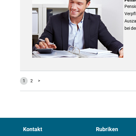
Pensio
Verpfl
Ausza
bei de
1
2
>
Kontakt
Rubriken