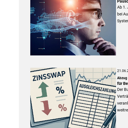
Pausc
Ab 1.
bei Au
System
21.06.
Abzug Z
für B
Der B
Verträ
veranl
weitre