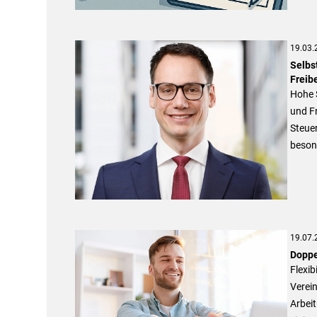
19.03.
Selbs
Freibe
Hohe S
und F
Steuer
besond
19.07.
Doppe
Flexib
Verein
Arbei