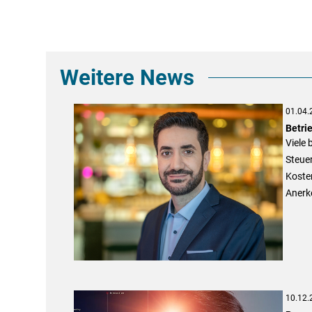
Weitere News
01.04.
Betri
Viele 
Steuer
Kosten
Anerk
10.12.