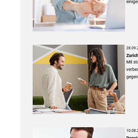
einige
28.09.
Zurich
Mit st
verbe
gegen 
10.08.
Pensi