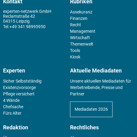
Kontakt
Rubriken
experten-netzwerk GmbH
Assekuranz
Reclamstraße 42
Finanzen
04315 Leipzig
Recht
+49 341 98995950
Management
Wirtschaft
Themenwelt
Tools
Kiosk
Experten
Aktuelle Mediadaten
Sicher Selbstständig
Unsere aktuellen Mediadaten für
Existenz­vorsorge
Werbetreibende, Presse und
Pflege versichert
Partner
4 Wände
Chefsache
Mediadaten 2026
Fürs Alter
Redaktion
Rechtliches