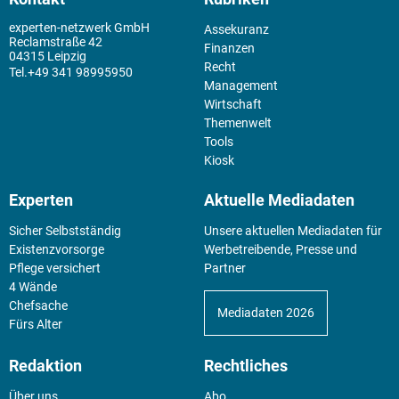
experten-netzwerk GmbH
Assekuranz
Reclamstraße 42
Finanzen
04315 Leipzig
Recht
+49 341 98995950
Management
Wirtschaft
Themenwelt
Tools
Kiosk
Experten
Aktuelle Mediadaten
Sicher Selbstständig
Unsere aktuellen Mediadaten für
Existenz­vorsorge
Werbetreibende, Presse und
Pflege versichert
Partner
4 Wände
Chefsache
Mediadaten 2026
Fürs Alter
Redaktion
Rechtliches
Über uns
Abo