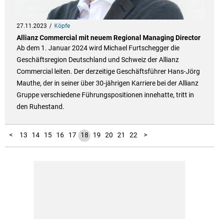
27.11.2023
Köpfe
Allianz Commercial mit neuem Regional Managing Director
Ab dem 1. Januar 2024 wird Michael Furtschegger die
Geschäftsregion Deutschland und Schweiz der Allianz
Commercial leiten. Der derzeitige Geschäftsführer Hans-Jörg
Mauthe, der in seiner über 30-jährigen Karriere bei der Allianz
Gruppe verschiedene Führungspositionen innehatte, tritt in
den Ruhestand.
10
11
12
23
24
25
26
27
28
29
30
31
32
33
34
35
36
37
38
39
40
41
42
43
44
45
46
47
48
49
50
51
52
53
54
55
56
1
2
3
4
5
6
7
8
9
<
13
14
15
16
17
18
19
20
21
22
>