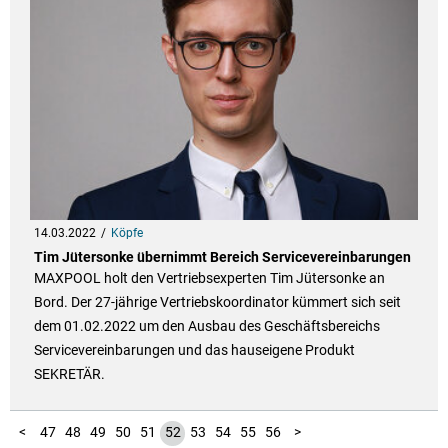
14.03.2022
Köpfe
Tim Jütersonke übernimmt Bereich Servicevereinbarungen
MAXPOOL holt den Vertriebsexperten Tim Jütersonke an
Bord. Der 27-jährige Vertriebskoordinator kümmert sich seit
dem 01.02.2022 um den Ausbau des Geschäftsbereichs
Servicevereinbarungen und das hauseigene Produkt
SEKRETÄR.
10
11
12
13
14
15
16
17
18
19
20
21
22
23
24
25
26
27
28
29
30
31
32
33
34
35
36
37
38
39
40
41
42
43
44
45
46
1
2
3
4
5
6
7
8
9
<
47
48
49
50
51
52
53
54
55
56
>