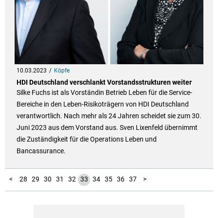
10.03.2023
Köpfe
HDI Deutschland verschlankt Vorstandsstrukturen weiter
Silke Fuchs ist als Vorständin Betrieb Leben für die Service-
Bereiche in den Leben-Risikoträgern von HDI Deutschland
verantwortlich. Nach mehr als 24 Jahren scheidet sie zum 30.
Juni 2023 aus dem Vorstand aus. Sven Lixenfeld übernimmt
die Zuständigkeit für die Operations Leben und
Bancassurance.
10
11
12
13
14
15
16
17
18
19
20
21
22
23
24
25
26
27
38
39
40
41
42
43
44
45
46
47
48
49
50
51
52
53
54
55
56
1
2
3
4
5
6
7
8
9
<
28
29
30
31
32
33
34
35
36
37
>