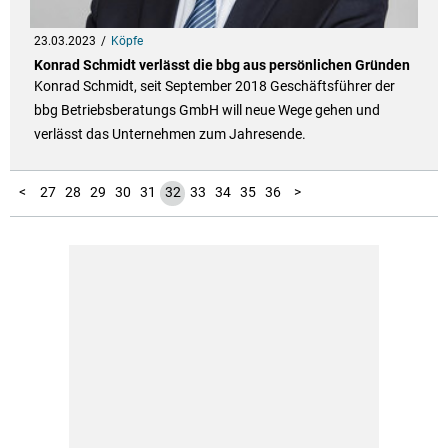
23.03.2023
Köpfe
Konrad Schmidt verlässt die bbg aus persönlichen Gründen
Konrad Schmidt, seit September 2018 Geschäftsführer der
bbg Betriebsberatungs GmbH will neue Wege gehen und
verlässt das Unternehmen zum Jahresende.
10
11
12
13
14
15
16
17
18
19
20
21
22
23
24
25
26
37
38
39
40
41
42
43
44
45
46
47
48
49
50
51
52
53
54
55
56
1
2
3
4
5
6
7
8
9
<
27
28
29
30
31
32
33
34
35
36
>