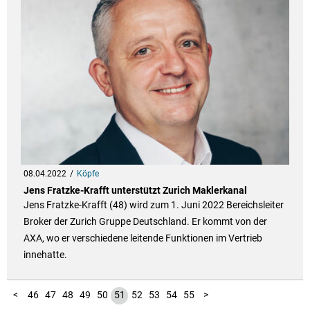
08.04.2022
Köpfe
Jens Fratzke-Krafft unterstützt Zurich Maklerkanal
Jens Fratzke-Krafft (48) wird zum 1. Juni 2022 Bereichsleiter
Broker der Zurich Gruppe Deutschland. Er kommt von der
AXA, wo er verschiedene leitende Funktionen im Vertrieb
innehatte.
10
11
12
13
14
15
16
17
18
19
20
21
22
23
24
25
26
27
28
29
30
31
32
33
34
35
36
37
38
39
40
41
42
43
44
45
56
1
2
3
4
5
6
7
8
9
<
46
47
48
49
50
51
52
53
54
55
>