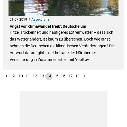
01.07.2019
Assekuranz
Angst vor Klimawandel treibt Deutsche um
Hitze, Trockenheit und häufigeres Extremwetter – dass sich
das Wetter ändert, ist kaum zu übersehen. Doch wie ernst
nehmen die Deutschen die klimatischen Veränderungen? Die
Antwort darauf gibt eine Umfrage der Nürnberger
Versicherung in Zusammenarbeit mit YouGov.
19
20
21
22
1
2
3
4
5
6
7
8
<
9
10
11
12
13
14
15
16
17
18
>