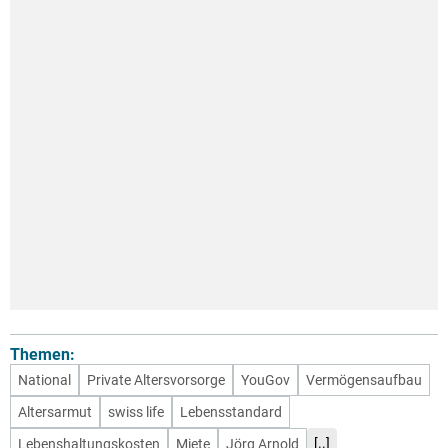
Themen:
National
Private Altersvorsorge
YouGov
Vermögensaufbau
Altersarmut
swiss life
Lebensstandard
[..]
Lebenshaltungskosten
Miete
Jörg Arnold