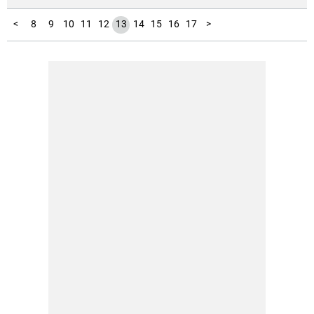
18
19
20
21
22
1
2
3
4
5
6
7
<
8
9
10
11
12
13
14
15
16
17
>