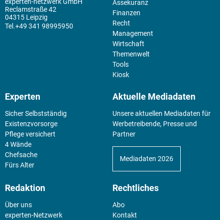
experten-netzwerk GmbH
Assekuranz
Reclamstraße 42
Finanzen
04315 Leipzig
Recht
+49 341 98995950
Management
Wirtschaft
Themenwelt
Tools
Kiosk
Experten
Aktuelle Mediadaten
Sicher Selbstständig
Unsere aktuellen Mediadaten für
Existenz­vorsorge
Werbetreibende, Presse und
Pflege versichert
Partner
4 Wände
Chefsache
Mediadaten 2026
Fürs Alter
Redaktion
Rechtliches
Über uns
Abo
experten-Netzwerk
Kontakt