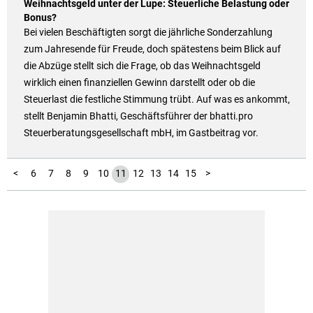
Weihnachtsgeld unter der Lupe: Steuerliche Belastung oder
Bonus?
Bei vielen Beschäftigten sorgt die jährliche Sonderzahlung
zum Jahresende für Freude, doch spätestens beim Blick auf
die Abzüge stellt sich die Frage, ob das Weihnachtsgeld
wirklich einen finanziellen Gewinn darstellt oder ob die
Steuerlast die festliche Stimmung trübt. Auf was es ankommt,
stellt Benjamin Bhatti, Geschäftsführer der bhatti.pro
Steuerberatungsgesellschaft mbH, im Gastbeitrag vor.
16
17
18
19
20
21
1
2
3
4
5
<
6
7
8
9
10
11
12
13
14
15
>