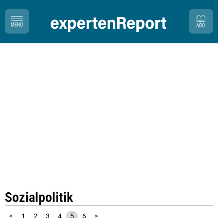
Sozialpolitik
<
1
2
3
4
5
6
>