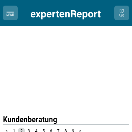
Kundenberatung
<
1
2
3
4
5
6
7
8
9
>