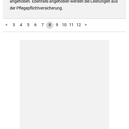
angehoben. Ebenfalls angehoben werden die Leistungen aus
der Pflegepflichtversicherung.
13
14
15
16
17
18
19
20
21
22
23
24
25
1
2
<
3
4
5
6
7
8
9
10
11
12
>