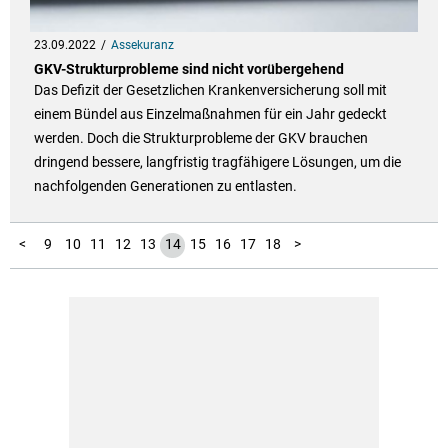
23.09.2022
Assekuranz
GKV-Strukturprobleme sind nicht vorübergehend
Das Defizit der Gesetzlichen Krankenversicherung soll mit
einem Bündel aus Einzelmaßnahmen für ein Jahr gedeckt
werden. Doch die Strukturprobleme der GKV brauchen
dringend bessere, langfristig tragfähigere Lösungen, um die
nachfolgenden Generationen zu entlasten.
19
20
21
22
23
24
25
1
2
3
4
5
6
7
8
<
9
10
11
12
13
14
15
16
17
18
>