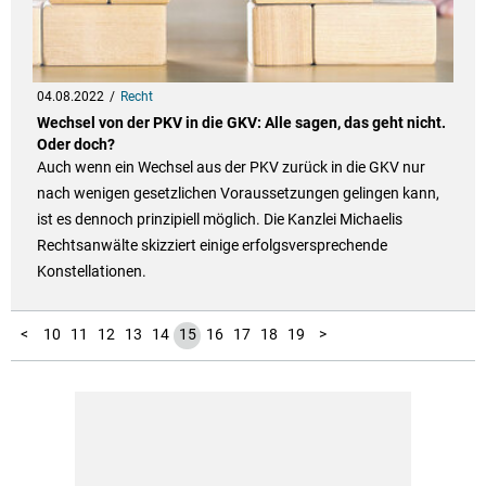
04.08.2022
Recht
Wechsel von der PKV in die GKV: Alle sagen, das geht nicht.
Oder doch?
Auch wenn ein Wechsel aus der PKV zurück in die GKV nur
nach wenigen gesetzlichen Voraussetzungen gelingen kann,
ist es dennoch prinzipiell möglich. Die Kanzlei Michaelis
Rechtsanwälte skizziert einige erfolgsversprechende
Konstellationen.
20
21
22
23
24
25
1
2
3
4
5
6
7
8
9
<
10
11
12
13
14
15
16
17
18
19
>