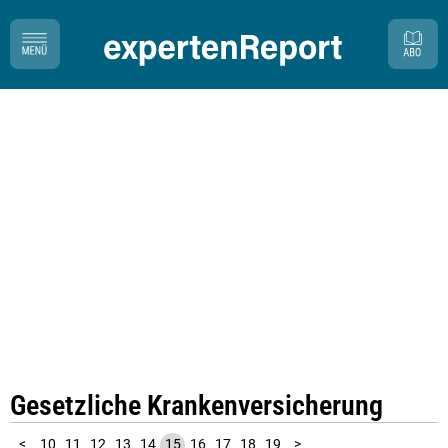
Gesetzliche Krankenversicherung
20
21
22
23
24
25
1
2
3
4
5
6
7
8
9
<
10
11
12
13
14
15
16
17
18
19
>