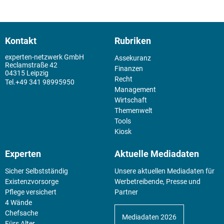
Kontakt
Rubriken
experten-netzwerk GmbH
Assekuranz
Reclamstraße 42
Finanzen
04315 Leipzig
Recht
+49 341 98995950
Management
Wirtschaft
Themenwelt
Tools
Kiosk
Experten
Aktuelle Mediadaten
Sicher Selbstständig
Unsere aktuellen Mediadaten für
Existenz­vorsorge
Werbetreibende, Presse und
Pflege versichert
Partner
4 Wände
Chefsache
Mediadaten 2026
Fürs Alter