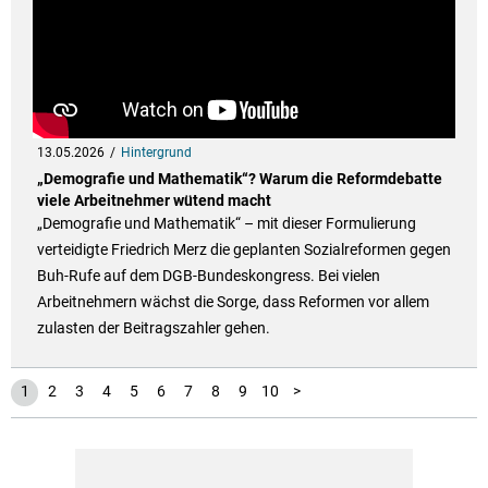
13.05.2026
Hintergrund
„Demografie und Mathematik“? Warum die Reformdebatte
viele Arbeitnehmer wütend macht
„Demografie und Mathematik“ – mit dieser Formulierung
verteidigte Friedrich Merz die geplanten Sozialreformen gegen
Buh-Rufe auf dem DGB-Bundeskongress. Bei vielen
Arbeitnehmern wächst die Sorge, dass Reformen vor allem
zulasten der Beitragszahler gehen.
11
12
13
14
15
16
17
18
19
20
21
22
23
24
25
1
2
3
4
5
6
7
8
9
10
>