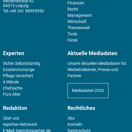
Reclamstraße 42
Finanzen
04315 Leipzig
Recht
+49 341 98995950
Management
Wirtschaft
Themenwelt
Tools
Kiosk
Experten
Aktuelle Mediadaten
Sicher Selbstständig
Unsere aktuellen Mediadaten für
Existenz­vorsorge
Werbetreibende, Presse und
Pflege versichert
Partner
4 Wände
Chefsache
Mediadaten 2026
Fürs Alter
Redaktion
Rechtliches
Über uns
Abo
experten-Netzwerk
Kontakt
E-Mail:
team@experten.de
Datenschutz