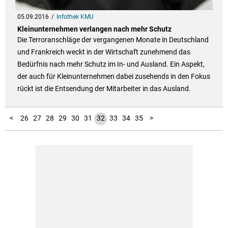
05.09.2016
Infothek KMU
Kleinunternehmen verlangen nach mehr Schutz
Die Terroranschläge der vergangenen Monate in Deutschland
und Frankreich weckt in der Wirtschaft zunehmend das
Bedürfnis nach mehr Schutz im In- und Ausland. Ein Aspekt,
der auch für Kleinunternehmen dabei zusehends in den Fokus
rückt ist die Entsendung der Mitarbeiter in das Ausland.
10
11
12
13
14
15
16
17
18
19
20
21
22
23
24
25
1
2
3
4
5
6
7
8
9
<
26
27
28
29
30
31
32
33
34
35
>