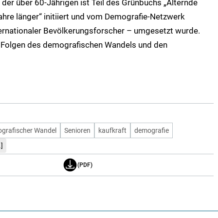
er über 60-Jährigen ist Teil des Grünbuchs „Alternde
 Jahre länger“ initiiert und vom Demografie-Netzwerk
ernationaler Bevölkerungsforscher – umgesetzt wurde.
en Folgen des demografischen Wandels und den
grafischer Wandel
Senioren
kaufkraft
demografie
.]
(PDF)