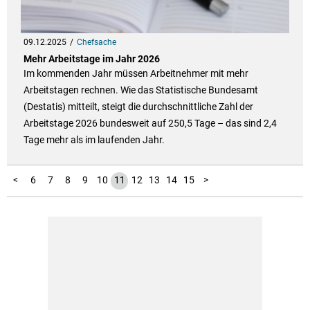
09.12.2025
Chefsache
Mehr Arbeitstage im Jahr 2026
Im kommenden Jahr müssen Arbeitnehmer mit mehr
Arbeitstagen rechnen. Wie das Statistische Bundesamt
(Destatis) mitteilt, steigt die durchschnittliche Zahl der
Arbeitstage 2026 bundesweit auf 250,5 Tage – das sind 2,4
Tage mehr als im laufenden Jahr.
16
17
18
19
20
21
22
23
24
25
26
27
28
29
30
31
32
33
34
35
1
2
3
4
5
<
6
7
8
9
10
11
12
13
14
15
>