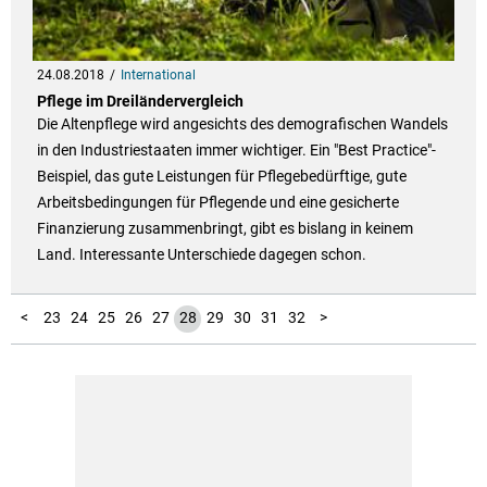
24.08.2018
International
Pflege im Dreiländervergleich
Die Altenpflege wird angesichts des demografischen Wandels
in den Industriestaaten immer wichtiger. Ein "Best Practice"-
Beispiel, das gute Leistungen für Pflegebedürftige, gute
Arbeitsbedingungen für Pflegende und eine gesicherte
Finanzierung zusammenbringt, gibt es bislang in keinem
Land. Interessante Unterschiede dagegen schon.
10
11
12
13
14
15
16
17
18
19
20
21
22
33
34
35
1
2
3
4
5
6
7
8
9
<
23
24
25
26
27
28
29
30
31
32
>