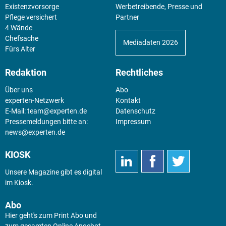
Existenz­vorsorge
Werbetreibende, Presse und
Pflege versichert
Partner
4 Wände
Chefsache
Mediadaten 2026
Fürs Alter
Redaktion
Rechtliches
Über uns
Abo
experten-Netzwerk
Kontakt
E-Mail:
team@experten.de
Datenschutz
Pressemeldungen bitte an:
Impressum
news@experten.de
KIOSK
Unsere Magazine gibt es digital
im
Kiosk
.
Abo
Hier geht's zum Print Abo und
zum gesamten Online Angebot