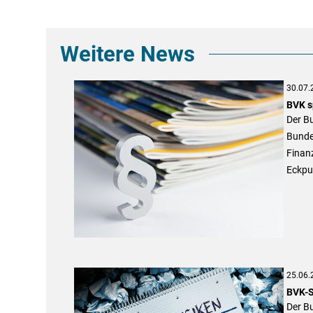
Weitere News
30.07.
BVK s
Der Bu
Bundes
Finanz
Eckpu
25.06.
BVK-S
Der B