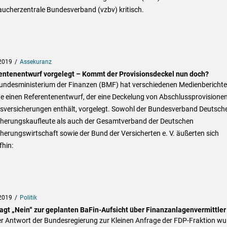
aucherzentrale Bundesverband (vzbv) kritisch.
2019
Assekuranz
entenentwurf vorgelegt – Kommt der Provisionsdeckel nun doch?
undesministerium der Finanzen (BMF) hat verschiedenen Medienbericht
e einen Referentenentwurf, der eine Deckelung von Abschlussprovisionen
sversicherungen enthält, vorgelegt. Sowohl der Bundesverband Deutsch
cherungskaufleute als auch der Gesamtverband der Deutschen
herungswirtschaft sowie der Bund der Versicherten e. V. äußerten sich
hin:
2019
Politik
agt „Nein“ zur geplanten BaFin-Aufsicht über Finanzanlagenvermittler
er Antwort der Bundesregierung zur Kleinen Anfrage der FDP-Fraktion wu