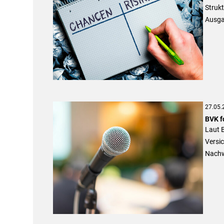
Strukt
Ausga
27.05.
BVK f
Laut 
Versi
Nachw