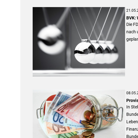
21.05.
BVK: 
Die F
nach u
gepla
08.05.
Provi
In St
Bunde
Leben
Finanz
Bunde