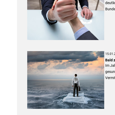
deutli
Bundes
15.01.
Bald z
Im Jah
gesun
Vermit