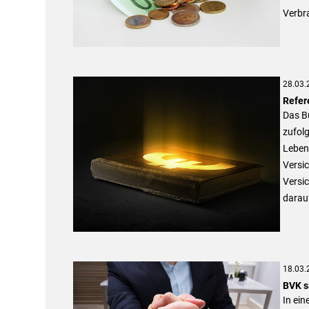
Verbr
28.03.
Refer
Das B
zufolg
Leben
Versi
Versic
darauf
18.03.
BVK s
In ein