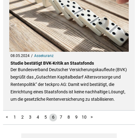
08.05.2024
Assekuranz
Studie bestätigt BVK-Kritik an Staatsfonds
Der Bundesverband Deutscher Versicherungskaufleute (BVK)
begrüßt das „Gutachten Kapitalbedarf Altersvorsorge und
Rentenpolitik“ der teckpro AG: Damit wird bestätigt, die
Einrichtung eines Staatsfonds ist keine nachhaltige Lösungt,
um die gesetzliche Rentenversicherung zu stabilisieren.
11
12
13
14
15
16
17
18
19
20
21
<
1
2
3
4
5
6
7
8
9
10
>