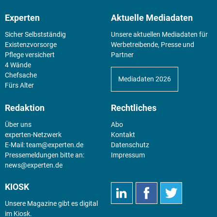
Experten
Aktuelle Mediadaten
Sicher Selbstständig
Unsere aktuellen Mediadaten für
Existenz­vorsorge
Werbetreibende, Presse und
Pflege versichert
Partner
4 Wände
Chefsache
Mediadaten 2026
Fürs Alter
Redaktion
Rechtliches
Über uns
Abo
experten-Netzwerk
Kontakt
E-Mail:
team@experten.de
Datenschutz
Pressemeldungen bitte an:
Impressum
news@experten.de
KIOSK
Unsere Magazine gibt es digital
im
Kiosk
.