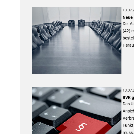
13.07.
Neue 
Der A
(42) 
bestel
Herau
13.07.
BVK g
Das U
Ansic
Verbra
Funkti
muss.