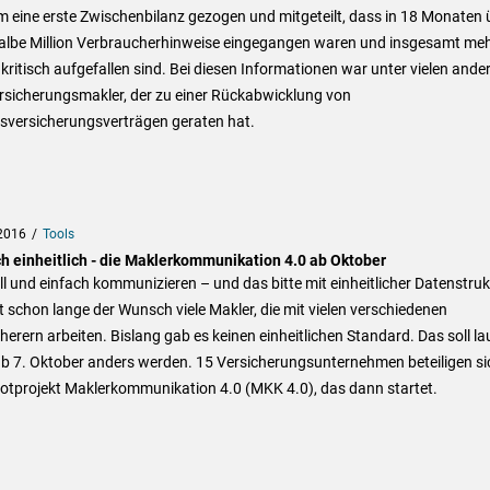
 eine erste Zwischenbilanz gezogen und mitgeteilt, dass in 18 Monaten 
halbe Million Verbraucherhinweise eingegangen waren und insgesamt meh
kritisch aufgefallen sind. Bei diesen Informationen war unter vielen ande
rsicherungsmakler, der zu einer Rückabwicklung von
sversicherungsverträgen geraten hat.
2016
Tools
ch einheitlich - die Maklerkommunikation 4.0 ab Oktober
l und einfach kommunizieren – und das bitte mit einheitlicher Datenstruk
t schon lange der Wunsch viele Makler, die mit vielen verschiedenen
herern arbeiten. Bislang gab es keinen einheitlichen Standard. Das soll la
b 7. Oktober anders werden. 15 Versicherungsunternehmen beteiligen si
lotprojekt Maklerkommunikation 4.0 (MKK 4.0), das dann startet.