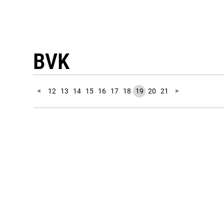
BVK
10
11
1
2
3
4
5
6
7
8
9
<
12
13
14
15
16
17
18
19
20
21
>