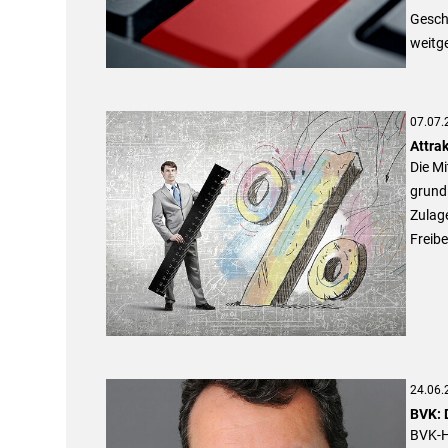
Geschä
weitge
07.07.
Attra
Die Mi
grundl
Zulag
Freibe
24.06.
BVK: 
BVK-H