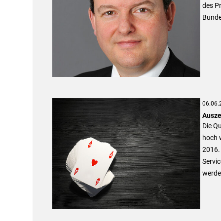
des P
Bunde
06.06.
Ausze
Die Qu
hoch w
2016. 
Servic
werde