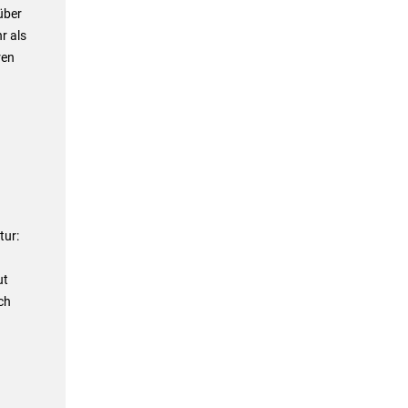
über
r als
ren
tur:
ut
ch