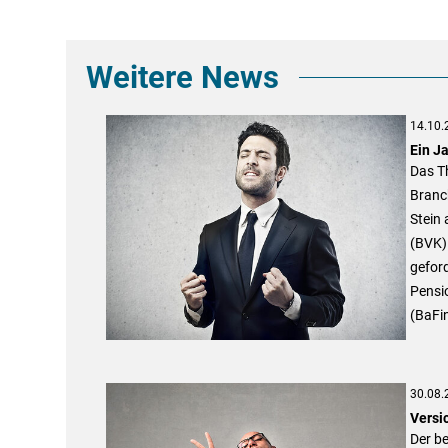
Weitere News
14.10.
Ein J
Das T
Branch
Stein
(BVK) 
geford
Pensio
(BaFin
30.08.
Versi
Der b