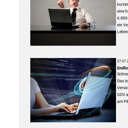
kurzem
eine 
6.800 
ein Ve
Leben
27.07.
Endli
Schnel
Das is
Versic
GDV a
am Pi