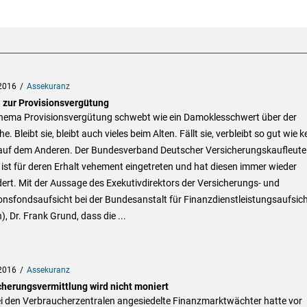
2016
Assekuranz
a zur Provisionsvergütung
hema Provisionsvergütung schwebt wie ein Damoklesschwert über der
e. Bleibt sie, bleibt auch vieles beim Alten. Fällt sie, verbleibt so gut wie k
 auf dem Anderen. Der Bundesverband Deutscher Versicherungskaufleute
ist für deren Erhalt vehement eingetreten und hat diesen immer wieder
ert. Mit der Aussage des Exekutivdirektors der Versicherungs- und
nsfondsaufsicht bei der Bundesanstalt für Finanzdienstleistungsaufsic
), Dr. Frank Grund, dass die ...
2016
Assekuranz
cherungsvermittlung wird nicht moniert
ei den Verbraucherzentralen angesiedelte Finanzmarktwächter hatte vor