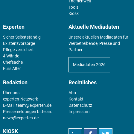
Themenwelt
Tools
Kiosk
Experten
Aktuelle Mediadaten
Sicher Selbstständig
Unsere aktuellen Mediadaten für
Existenz­vorsorge
Werbetreibende, Presse und
Pflege versichert
Partner
4 Wände
Chefsache
Mediadaten 2026
Fürs Alter
Redaktion
Rechtliches
Über uns
Abo
experten-Netzwerk
Kontakt
E-Mail:
team@experten.de
Datenschutz
Pressemeldungen bitte an:
Impressum
news@experten.de
KIOSK