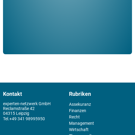
Klau
Schm
der 
Kontakt
Rubriken
experten-netzwerk GmbH
Assekuranz
Reclamstraße 42
Finanzen
04315 Leipzig
Recht
+49 341 98995950
Management
Wirtschaft