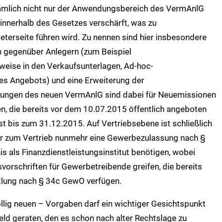
ämlich nicht nur der Anwendungsbereich des VermAnlG
 innerhalb des Gesetzes verschärft, was zu
erseite führen wird. Zu nennen sind hier insbesondere
n gegenüber Anlegern (zum Beispiel
weise in den Verkaufsunterlagen, Ad-hoc-
es Angebots) und eine Erweiterung der
gelungen des neuen VermAnlG sind dabei für Neuemissionen
en, die bereits vor dem 10.07.2015 öffentlich angeboten
st bis zum 31.12.2015. Auf Vertriebsebene ist schließlich
ter zum Vertrieb nunmehr eine Gewerbezulassung nach §
is als Finanzdienstleistungsinstitut benötigen, wobei
orschriften für Gewerbetreibende greifen, die bereits
ttlung nach § 34c GewO verfügen.
öllig neuen – Vorgaben darf ein wichtiger Gesichtspunkt
eld geraten, den es schon nach alter Rechtslage zu