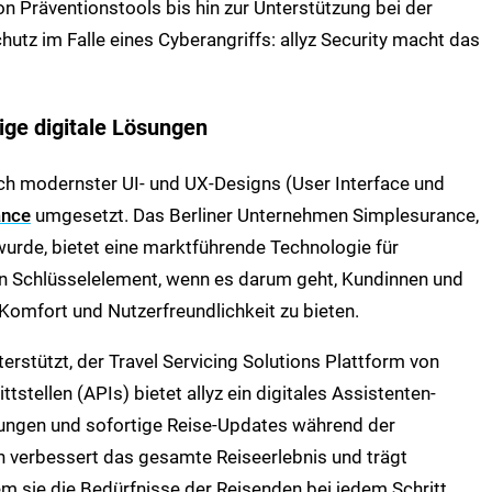
on Präventionstools bis hin zur Unterstützung bei der
z im Falle eines Cyberangriffs: allyz Security macht das
ige digitale Lösungen
ich modernster UI- und UX-Designs (User Interface und
ance
umgesetzt. Das Berliner Unternehmen Simplesurance,
rde, bietet eine marktführende Technologie für
ein Schlüsselelement, wenn es darum geht, Kundinnen und
Komfort und Nutzerfreundlichkeit zu bieten.
erstützt, der Travel Servicing Solutions Plattform von
tellen (APIs) bietet allyz ein digitales Assistenten-
stungen und sofortige Reise-Updates während der
on verbessert das gesamte Reiseerlebnis und trägt
em sie die Bedürfnisse der Reisenden bei jedem Schritt