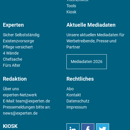
Tools
Kiosk
Experten
Aktuelle Mediadaten
Sicher Selbstständig
Unsere aktuellen Mediadaten für
Existenz­vorsorge
Werbetreibende, Presse und
Pflege versichert
Partner
4 Wände
Chefsache
Mediadaten 2026
Fürs Alter
Redaktion
Rechtliches
Über uns
Abo
experten-Netzwerk
Kontakt
E-Mail:
team@experten.de
Datenschutz
Pressemeldungen bitte an:
Impressum
news@experten.de
KIOSK